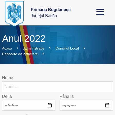
Primăria Bogdănești
Județul Bacău
Anul 2022
Acasa
Administrație
Consiliul Local
Rapoarte de activitate
Nume
De la
Până la