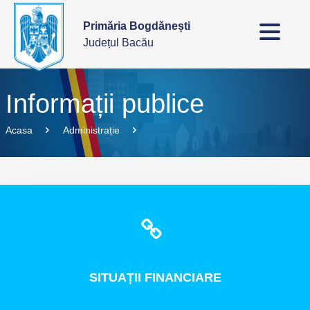
Primăria Bogdănești
Județul Bacău
Informații publice
Acasa
Administrație
SITUAȚII
FINANCIARE