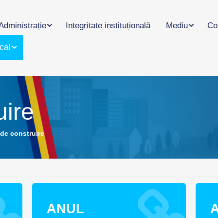
Administrație
Integritate instituțională
Mediu
Co
cal
uire
 de construire
ANUL