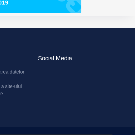
019
Social Media
area datelor
 a site-ului
te