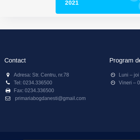
2021
Contact
Program de
Adresa: Str. Centru, nr.78
Luni – jo
Tel:
0234.336500
Vineri – 
Fax:
0234.336500
primariabogdanesti@gmail.com