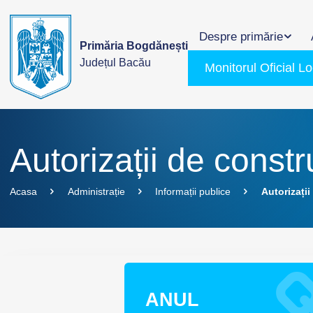
Despre primărie
Primăria Bogdănești
Județul Bacău
Monitorul Oficial Lo
Autorizații de constr
Acasa
Administrație
Informații publice
Autorizații
ANUL