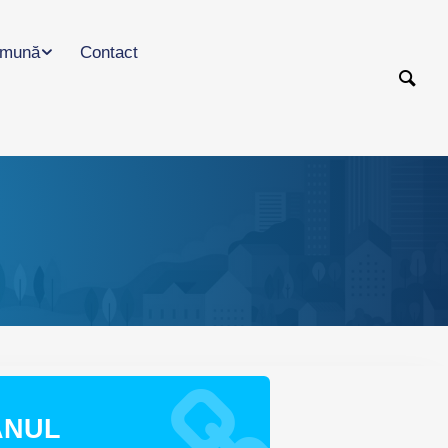
mună
Contact
ANUL