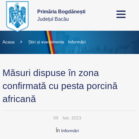
Primăria Bogdănești
Județul Bacău
Acasa
Știri și evenimente
Informări
Măsuri dispuse în zona
confirmată cu pesta porcină
africană
09
feb. 2023
În
Informări